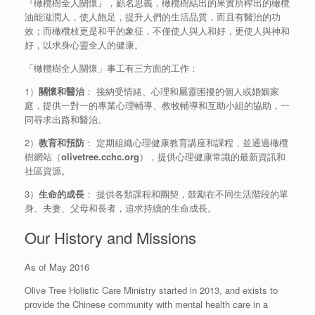
『橄欖樹全人關懷』，顧名思義，橄欖樹結出的果實所榨出的橄欖
油能滋潤人，使人飽足，提升人們的生活品質，而且有醫治的功
效；而橄欖枝更是和平的象征，不僅使人與人和好，更使人與神和
好，以求身心靈全人的健康。
「橄欖樹全人關懷」事工有三方面的工作：
1）
關懷和醫治
： 接納受情緒、心理和屬靈困擾的個人或婚姻家
庭，提供一對一的專業心理輔導、教牧輔導和互助小組的協助，一
同尋求出路和醫治。
2）
教育和預防
： 定期組織心理健康教育講座和課程，並通過橄欖
樹網站（
olivetree.cchc.org
），提供心理健康常識的最新資訊和
社區資源。
3）
生命的成長
： 提供各類課程和團契，鼓勵在不同生活階段的單
身、夫妻、父母和長者，追求持續的生命成長。
Our History and Missions
As of May 2016
Olive Tree Holistic Care Ministry started in 2013, and exists to
provide the Chinese community with mental health care in a